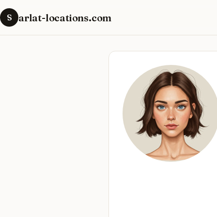
arlat-locations.com
S