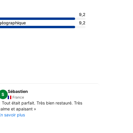
9,2
 géographique
9,2
Sébastien
Rémy
S
R
France
Fran
«
Tout était parfait. Très bien restauré. Très
«
la villa r
calme et apaisant
»
chambres so
En savoir plus
trés bonne q
le petit déj
locaux
La qualité d