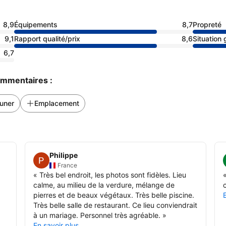
8,9
Équipements
8,7
Propreté
9,1
Rapport qualité/prix
8,6
Situation
6,7
commentaires :
uner
Emplacement
Philippe
France
«
Très bel endroit, les photos sont fidèles. Lieu
calme, au milieu de la verdure, mélange de
pierres et de beaux végétaux. Très belle piscine.
Très belle salle de restaurant. Ce lieu conviendrait
à un mariage. Personnel très agréable.
»
En savoir plus