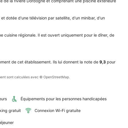
ité de la rivière Dordogne et comprenant une piscine extérieure 
 
aine.
 dotée d'une télévision par satellite, d'un minibar, d'un 
 cuisine régionale. Il est ouvert uniquement pour le dîner, de 
ment de cet établissement. Ils lui donnent la note de
9,3
pour
sement sont calculées avec © OpenStreetMap.
eurs
Équipements pour les personnes handicapées
king gratuit
Connexion Wi-Fi gratuite
déjeuner