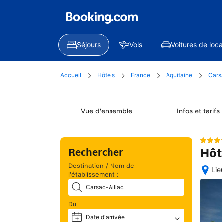
Séjours
Vols
Voitures de loca
Accueil
Hôtels
France
Aquitaine
Cars
Vue d'ensemble
Infos et tarifs
Hôt
Rechercher
Destination / Nom de
Lie
l'établissement :
Exc
situ
Du
géo
Date d'arrivée
+
— 