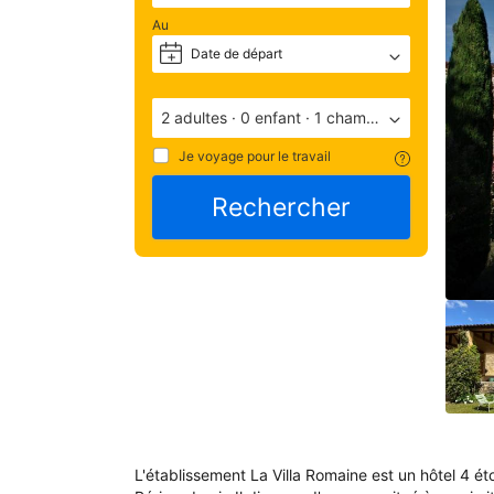
ave
Au
une
Date de départ
+
note
de 
9.2
2 adultes
·
0 enfant
·
1 chambre
(not
basé
Je voyage pour le travail
99
Rechercher
com
Éva
par 
les 
apr
leur
séj
à 
l'é
L'établissement La Villa Romaine est un hôtel 4 éto
Hôte