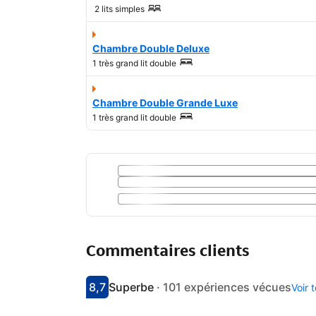
2 lits simples
Chambre Double Deluxe
1 très grand lit double
Chambre Double Grande Luxe
1 très grand lit double
Commentaires clients
8,7
Superbe
·
101 expériences vécues
Voir 
Avec une note de 8.7
superbe