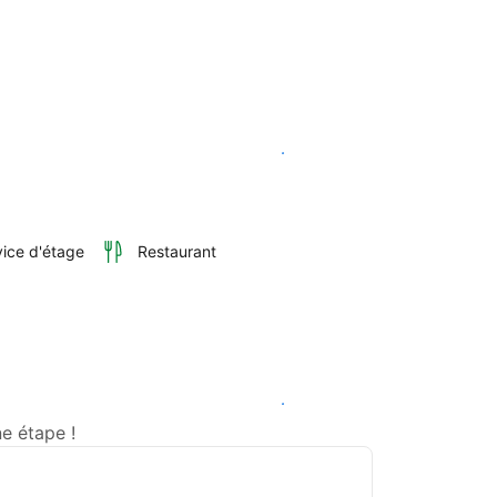
Voir les disponibilités
vice d'étage
Restaurant
Voir les disponibilités
e étape !