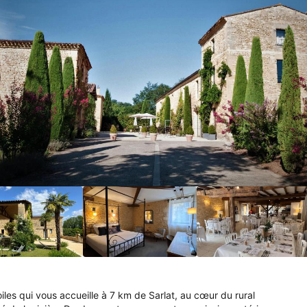
c 
 
 
/10!
e 
e 
mentaires)
luée 
ès 
 
our
tablissement 
iles qui vous accueille à 7 km de Sarlat, au cœur du rural 
l 