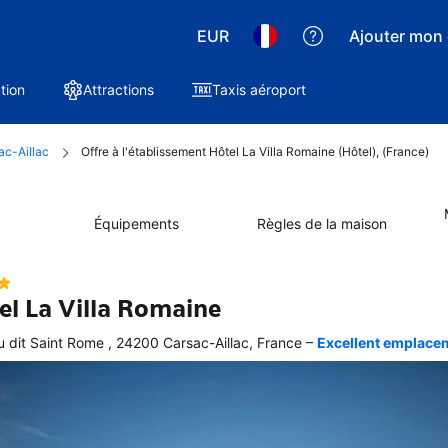
EUR
Ajouter mon 
tion
Attractions
Taxis aéroport
ac-Aillac
Offre à l'établissement Hôtel La Villa Romaine (Hôtel), (France)
Équipements
Règles de la maison
el La Villa Romaine
–
u dit Saint Rome , 24200 Carsac-Aillac, France
Excellent emplaceme
ellente
ation 
graphique 