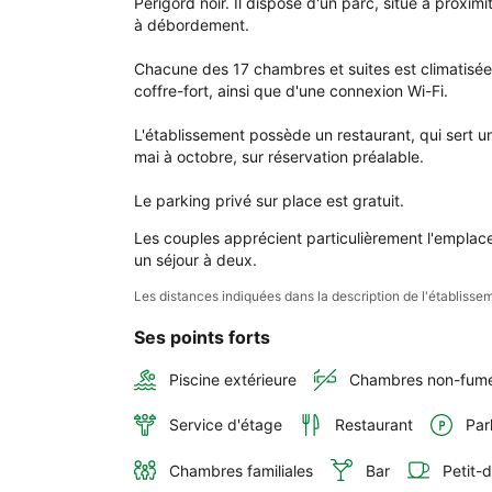
Périgord noir. Il dispose d'un parc, situé à proxim
La 
à débordement.

Villa
Rom
Chacune des 17 chambres et suites est climatisée et
coffre-fort, ainsi que d'une connexion Wi-Fi.

L'établissement possède un restaurant, qui sert une
mai à octobre, sur réservation préalable.

Le parking privé sur place est gratuit.
Les couples apprécient particulièrement l'emplace
un séjour à deux.
Les distances indiquées dans la description de l'établis
Ses points forts
Piscine extérieure
Chambres non-fum
Service d'étage
Restaurant
Par
Chambres familiales
Bar
Petit-