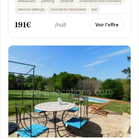
restaurant
parking
internet
chambres-non-fumeurs
service-detage
chambres-familiales
bar
191€
/nuit
Voir l'offre