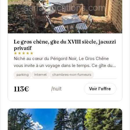
Le gros chêne, gite du XVIII siècle, jacuzzi
privatif
★★★★★
Niché au cœur du Périgord Noir, Le Gros Chêne
vous invite à un voyage dans le temps. Ce gîte du
XVIIIe siècle, restauré avec soin, offre un...
parking
internet
chambres-non-fumeurs
113€
/nuit
Voir l'offre