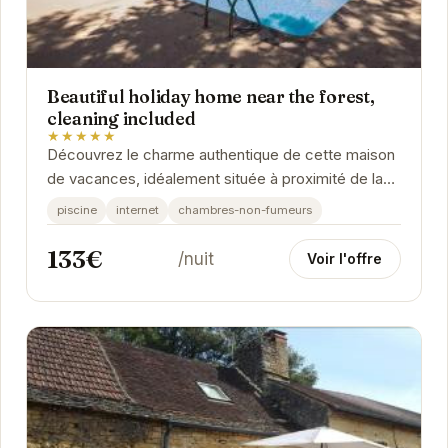
Beautiful holiday home near the forest,
cleaning included
★★★★★
Découvrez le charme authentique de cette maison
de vacances, idéalement située à proximité de la
forêt de Carsac-Aillac. Offrant un cadre...
piscine
internet
chambres-non-fumeurs
133€
/nuit
Voir l'offre