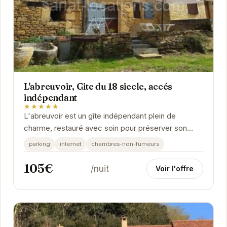
L'abreuvoir, Gite du 18 siecle, accés
indépendant
★★★★★
L'abreuvoir est un gîte indépendant plein de
charme, restauré avec soin pour préserver son
authenticité. Il offre un cadre idéal pour des...
parking
internet
chambres-non-fumeurs
105€
/nuit
Voir l'offre