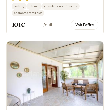
parking
internet
chambres-non-fumeurs
chambres-familiales
101€
/nuit
Voir l'offre