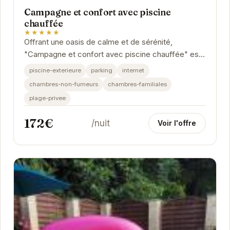
Campagne et confort avec piscine
chauffée
★★★★★
Offrant une oasis de calme et de sérénité,
"Campagne et confort avec piscine chauffée" est
l'endroit idéal pour se détendre et se ressourcer....
piscine-exterieure
parking
internet
chambres-non-fumeurs
chambres-familiales
plage-privee
172€
/nuit
Voir l'offre