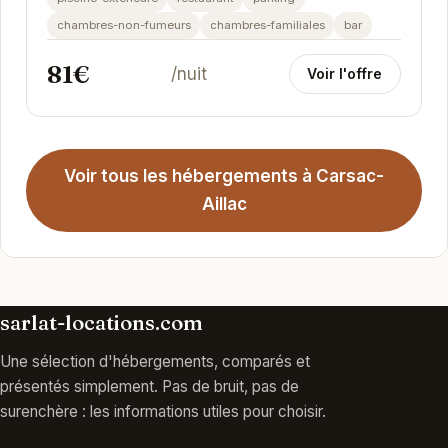
chambres-non-fumeurs
chambres-familiales
bar
81€
/nuit
Voir l'offre
Voir tous les hébergements à Carsac-
Aillac
sarlat-locations.com
Une sélection d'hébergements, comparés et
présentés simplement. Pas de bruit, pas de
surenchère : les informations utiles pour choisir.