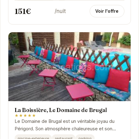
151€
/nuit
Voir l'offre
La Boissière, Le Domaine de Brugal
★★★★★
Le Domaine de Brugal est un véritable joyau du
Périgord. Son atmosphère chaleureuse et son
cadre idyllique invitent à la détente et au...
piscine-exterieure
restaurant
parking