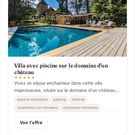
Villa avec piscine sur le domaine d'un
château
★★★★★
Vivez un séjour enchanteur dans cette villa
majestueuse, située sur le domaine d'un château.
Profitez de la piscine privée, du calme
piscine-exterieure
parking
internet
environnant...
chambres-non-fumeurs
chambres-familiales
Voir l'offre