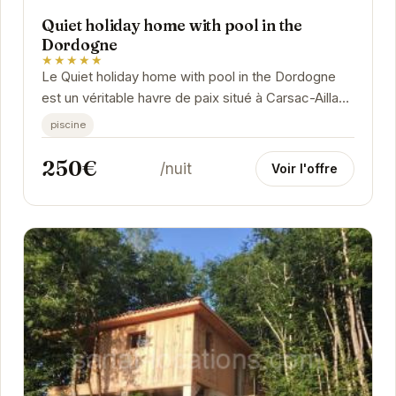
Quiet holiday home with pool in the
Dordogne
★★★★★
Le Quiet holiday home with pool in the Dordogne
est un véritable havre de paix situé à Carsac-Aillac.
Avec sa piscine privée, il offre un cadre...
piscine
250€
/nuit
Voir l'offre