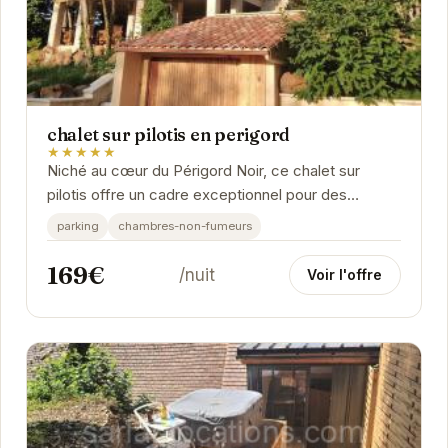
chalet sur pilotis en perigord
★★★★★
Niché au cœur du Périgord Noir, ce chalet sur
pilotis offre un cadre exceptionnel pour des
vacances inoubliables. Son architecture unique et
parking
chambres-non-fumeurs
son...
169€
/nuit
Voir l'offre