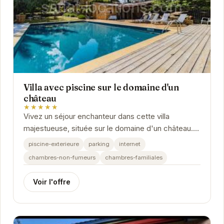
Villa avec piscine sur le domaine d'un
château
★★★★★
Vivez un séjour enchanteur dans cette villa
majestueuse, située sur le domaine d'un château.
Profitez de la piscine privée, du calme
piscine-exterieure
parking
internet
environnant...
chambres-non-fumeurs
chambres-familiales
Voir l'offre