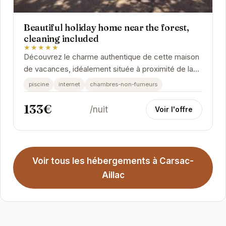
Beautiful holiday home near the forest,
cleaning included
★★★★★
Découvrez le charme authentique de cette maison
de vacances, idéalement située à proximité de la
forêt de Carsac-Aillac. Offrant un cadre...
piscine
internet
chambres-non-fumeurs
133€
/nuit
Voir l'offre
Voir tous les hébergements à Carsac-
Aillac