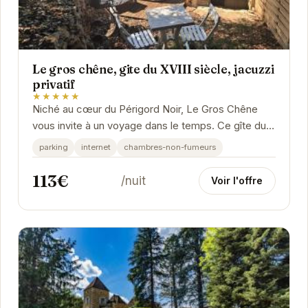
Le gros chêne, gite du XVIII siècle, jacuzzi
privatif
★★★★★
Niché au cœur du Périgord Noir, Le Gros Chêne
vous invite à un voyage dans le temps. Ce gîte du
XVIIIe siècle, restauré avec soin, offre un...
parking
internet
chambres-non-fumeurs
113€
/nuit
Voir l'offre