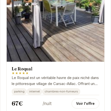
Le Roqual
★★★★★
Le Roqual est un véritable havre de paix niché dans
le pittoresque village de Carsac-Aillac. Offrant un
cadre idéal pour se ressourcer, l'hôtel...
parking
internet
chambres-non-fumeurs
67€
/nuit
Voir l'offre