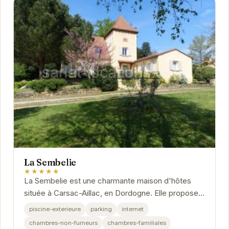
La Sembelie
★★★★★
La Sembelie est une charmante maison d'hôtes
située à Carsac-Aillac, en Dordogne. Elle propose
un hébergement confortable et convivial dans un...
piscine-exterieure
parking
internet
chambres-non-fumeurs
chambres-familiales