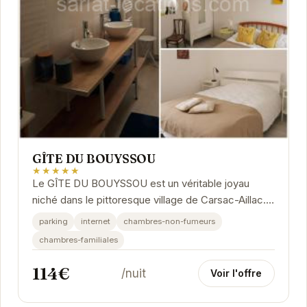
GÎTE DU BOUYSSOU
★★★★★
Le GÎTE DU BOUYSSOU est un véritable joyau
niché dans le pittoresque village de Carsac-Aillac.
Avec son charme authentique et son atmosphère...
parking
internet
chambres-non-fumeurs
chambres-familiales
114€
/nuit
Voir l'offre