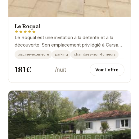
Le Roqual
★★★★★
Le Roqual est une invitation à la détente et à la
découverte. Son emplacement privilégié à Carsac-
Aillac offre un accès facile aux sites...
piscine-exterieure
parking
chambres-non-fumeurs
181€
/nuit
Voir l'offre