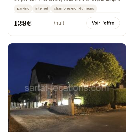
en son genre. Imprégnez-vous de...
parking
internet
chambres-non-fumeurs
128€
/nuit
Voir l'offre