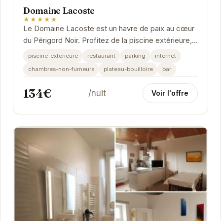
Domaine Lacoste
★★★★★
Le Domaine Lacoste est un havre de paix au cœur
du Périgord Noir. Profitez de la piscine extérieure,
du restaurant gastronomique et d'un...
piscine-exterieure
restaurant
parking
internet
chambres-non-fumeurs
plateau-bouilloire
bar
134€
/nuit
Voir l'offre