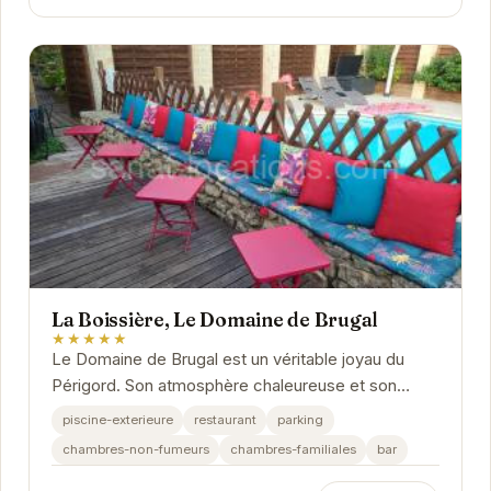
La Boissière, Le Domaine de Brugal
★★★★★
Le Domaine de Brugal est un véritable joyau du
Périgord. Son atmosphère chaleureuse et son
cadre idyllique invitent à la détente et au...
piscine-exterieure
restaurant
parking
chambres-non-fumeurs
chambres-familiales
bar