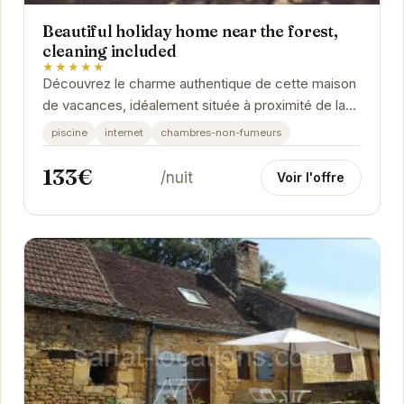
Beautiful holiday home near the forest,
cleaning included
★★★★★
Découvrez le charme authentique de cette maison
de vacances, idéalement située à proximité de la
forêt de Carsac-Aillac. Offrant un cadre...
piscine
internet
chambres-non-fumeurs
133€
/nuit
Voir l'offre