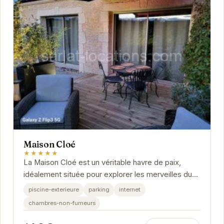
Maison Cloé
★★★★★
La Maison Cloé est un véritable havre de paix,
idéalement située pour explorer les merveilles du
Périgord Noir. Ses équipements modernes,...
piscine-exterieure
parking
internet
chambres-non-fumeurs