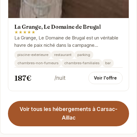
La Grange, Le Domaine de Brugal
★★★★★
La Grange, Le Domaine de Brugal est un véritable
havre de paix niché dans la campagne
périgourdine. Offrant un cadre idéal pour se
piscine-exterieure
restaurant
parking
ressourcer,...
chambres-non-fumeurs
chambres-familiales
bar
187€
/nuit
Voir l'offre
Voir tous les hébergements à Carsac-
Aillac