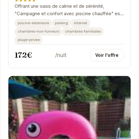
★★★★★
Offrant une oasis de calme et de sérénité,
"Campagne et confort avec piscine chauffée" est
l'endroit idéal pour se détendre et se ressourcer....
piscine-exterieure
parking
internet
chambres-non-fumeurs
chambres-familiales
plage-privee
172€
/nuit
Voir l'offre