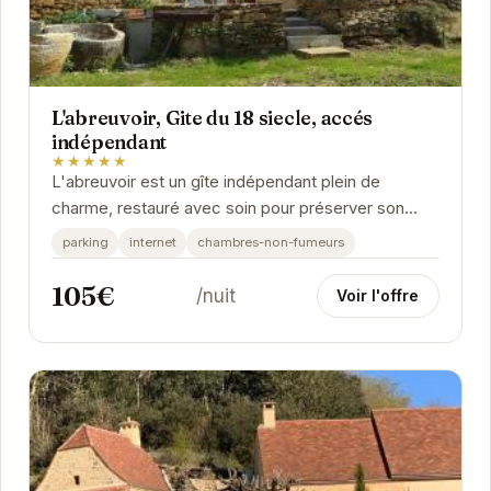
L'abreuvoir, Gite du 18 siecle, accés
indépendant
★★★★★
L'abreuvoir est un gîte indépendant plein de
charme, restauré avec soin pour préserver son
authenticité. Il offre un cadre idéal pour des...
parking
internet
chambres-non-fumeurs
105€
/nuit
Voir l'offre