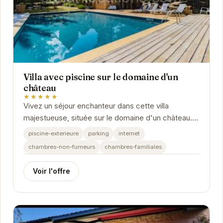
Villa avec piscine sur le domaine d'un
château
★★★★★
Vivez un séjour enchanteur dans cette villa
majestueuse, située sur le domaine d'un château.
Profitez de la piscine privée, du calme
piscine-exterieure
parking
internet
environnant...
chambres-non-fumeurs
chambres-familiales
Voir l'offre