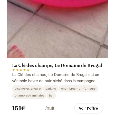
La Clé des champs, Le Domaine de Brugal
★★★★★
La Clé des champs, Le Domaine de Brugal est un
véritable havre de paix niché dans la campagne
périgourdine. L'établissement propose des
piscine-exterieure
parking
chambres-non-fumeurs
chambres...
chambres-familiales
bar
151€
/nuit
Voir l'offre