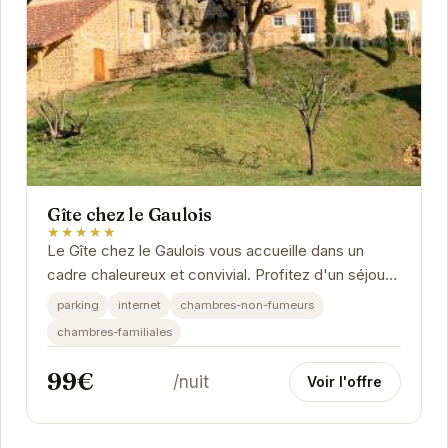
Gîte chez le Gaulois
★★★★★
Le Gîte chez le Gaulois vous accueille dans un
cadre chaleureux et convivial. Profitez d'un séjour
inoubliable au cœur du Périgord Noir, à...
parking
internet
chambres-non-fumeurs
chambres-familiales
99€
/nuit
Voir l'offre